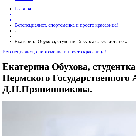
Главная
-
Ветспециалист, спортсменка и просто красавица!
-
Екатерина Обухова, студентка 5 курса факультета ве...
Ветспециалист, спортсменка и просто красавица!
Екатерина Обухова, студентка
Пермского Государственного 
Д.Н.Прянишникова.