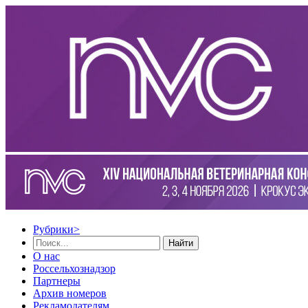
Рубрики
>
Найти
О нас
Россельхознадзор
Партнеры
Архив номеров
Рекламодателям