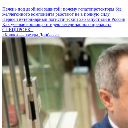
Печень под двойной защитой: почему гепатопротекторы без
желчегонного компонента работают не в полную силу
Первый ветеринарный логистический хаб запустили в России
Как ученые воплощают идею ветеринарного препарата
СПЕЦПРОЕКТ
«Кошки — звезды Донбасса»