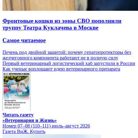
Фронтовые кошки из зоны СВО пополнили
труппу Театра Куклачева в Москве
Самое читаемое
Печень под двойной защитой: почему гепатопротекторы без
желчегонного компонента работают не в полную силу
Первый ветеринарный логистический хаб запустили в России
Как ученые воплощают идею ветеринарного препарата
Читать газету
«Ветеринария и Жизнь»
Номер 07–08 (110–111) июль–август 2026
Газета ВиЖ. Купить