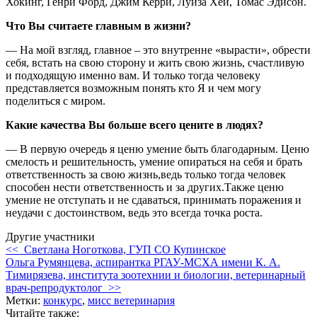
Хокинг, Генри Форд, Джим Керри, Луиза Хей, Томас Эдисон.
Что Вы считаете главным в жизни?
— На мой взгляд, главное – это внутренне «вырасти», обрести
себя, встать на свою сторону и жить свою жизнь, счастливую
и подходящую именно вам. И только тогда человеку
представляется возможным понять кто Я и чем могу
поделиться с миром.
Какие качества Вы больше всего цените в людях?
— В первую очередь я ценю умение быть благодарным. Ценю
смелость и решительность, умение опираться на себя и брать
ответственность за свою жизнь,ведь только тогда человек
способен нести ответственность и за других.Также ценю
умение не отступать и не сдаваться, принимать поражения и
неудачи с достоинством, ведь это всегда
точка роста.
Другие участники
<< Светлана Ноготкова, ГУП СО Купинское
Ольга Румянцева, аспирантка РГАУ-МСХА имени К. А.
Тимирязева, института зоотехнии и биологии, ветеринарный
врач-репродуктолог >>
Метки:
конкурс
,
мисс ветеринария
Читайте также: