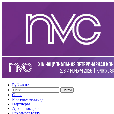
Рубрики
>
Найти
О нас
Россельхознадзор
Партнеры
Архив номеров
Рекламодателям