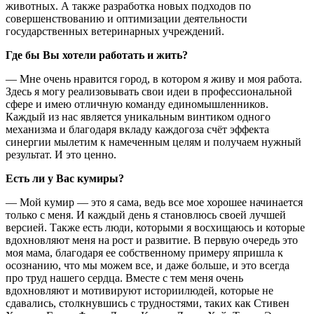
животных. А также разработка новых подходов по
совершенствованию и оптимизации деятельности
государственных ветеринарных учреждений.
Где бы Вы хотели работать и жить?
— Мне очень нравится город, в котором я живу и моя работа.
Здесь я могу реализовывать свои идеи в профессиональной
сфере и имею отличную команду единомышленников.
Каждый из нас является уникальным винтиком одного
механизма и благодаря вкладу каждогоза счёт эффекта
синергии мылетим к намеченным целям и получаем нужный
результат. И это ценно.
Есть ли у Вас кумиры?
— Мой кумир — это я сама, ведь все мое хорошее начинается
только с меня. И каждый день я становлюсь своей лучшей
версией. Также есть люди, которыми я восхищаюсь и которые
вдохновляют меня на рост и развитие. В первую очередь это
моя мама, благодаря ее собственному примеру япришла к
осознанию, что мы можем все, и даже больше, и это всегда
про труд нашего сердца. Вместе с тем меня очень
вдохновляют и мотивируют историилюдей, которые не
сдавались, столкнувшись с трудностями, таких как Стивен