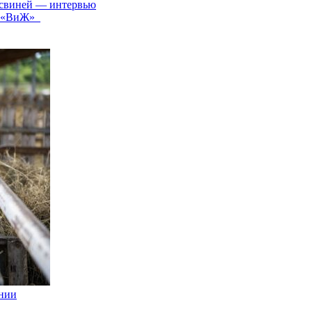
 свиней — интервью
ал «ВиЖ»
хнии