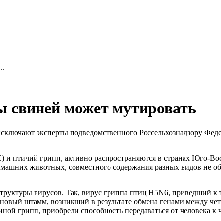
..
 свиней может мутировать
исключают эксперты подведомственного Россельхознадзору Фед
С) и птичий грипп, активно распространяются в странах Юго-Вос
омашних животных, совместного содержания разных видов не обе
труктуры вирусов. Так, вирус гриппа птиц H5N6, приведший к 
новый штамм, возникший в результате обмена генами между че
иной грипп, приобрели способность передаваться от человека 