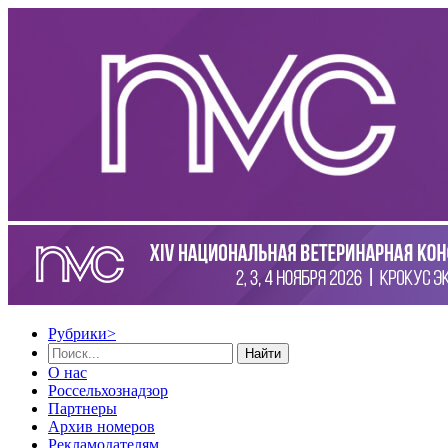
Рубрики
>
Найти
О нас
Россельхознадзор
Партнеры
Архив номеров
Рекламодателям