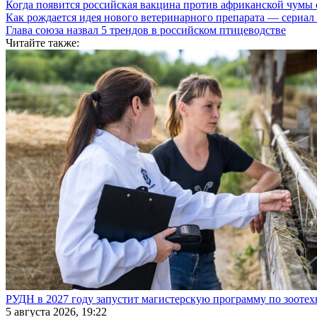
Когда появится российская вакцина против африканской чумы
Как рождается идея нового ветеринарного препарата — сери
Глава союза назвал 5 трендов в российском птицеводстве
Читайте также:
РУДН в 2027 году запустит магистерскую программу по зооте
5 августа 2026, 19:22