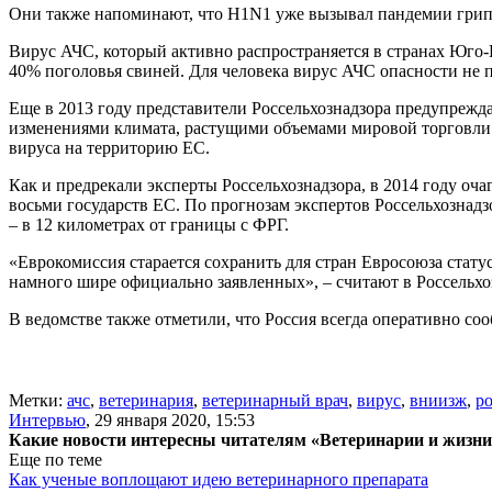
Они также напоминают, что H1N1 уже вызывал пандемии грипп
Вирус АЧС, который активно распространяется в странах Юго-
40% поголовья свиней. Для человека вирус АЧС опасности не
Еще в 2013 году представители Россельхознадзора предупрежд
изменениями климата, растущими объемами мировой торговли н
вируса на территорию ЕС.
Как и предрекали эксперты Россельхознадзора, в 2014 году о
восьми государств ЕС. По прогнозам экспертов Россельхознад
– в 12 километрах от границы с ФРГ.
«Еврокомиссия старается сохранить для стран Евросоюза стат
намного шире официально заявленных», – считают в Россельхо
В ведомстве также отметили, что Россия всегда оперативно с
Метки:
ачс
,
ветеринария
,
ветеринарный врач
,
вирус
,
вниизж
,
ро
Интервью
,
29 января 2020, 15:53
Какие новости интересны читателям «Ветеринарии и жизн
Еще по теме
Как ученые воплощают идею ветеринарного препарата