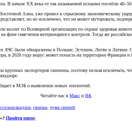
а. В начале XX века от так называемой испанки погибли 40–50
Восточной Азии, уже привел к серьезному экономическому ущер
 представляет, но не исключено, что он может мутировать, под
али коллег из Всемирной организации по охране здоровья живот
а фоне смягчения ветеринарного контроля. Тогда же российско
чаги АЧС были обнаружены в Польше, Эстонии, Литве и Латвии. 
зора, в 2020 году вирус может попасть на территории Франции
усы крупных экспортеров свинины, поэтому нельзя исключать, ч
знадзоре.
ообщает в МЭБ о выявлении новых эпизоотий.
Читайте нас в
Макс
и
ВК
ссельхознадзор
,
свиньи
,
чума свиней
и»?
Пройти опрос