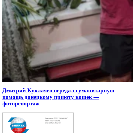
Дмитрий Куклачев передал гуманитарную
помощь донецкому приюту кошек —
фоторепортаж