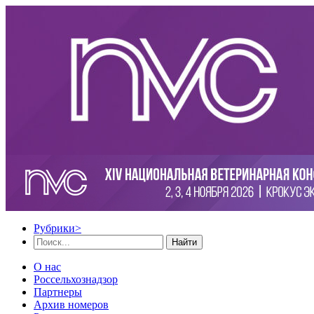
Рубрики
>
Найти
О нас
Россельхознадзор
Партнеры
Архив номеров