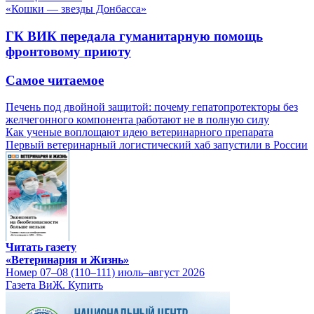
«Кошки — звезды Донбасса»
ГК ВИК передала гуманитарную помощь
фронтовому приюту
Самое читаемое
Печень под двойной защитой: почему гепатопротекторы без
желчегонного компонента работают не в полную силу
Как ученые воплощают идею ветеринарного препарата
Первый ветеринарный логистический хаб запустили в России
Читать газету
«Ветеринария и Жизнь»
Номер 07–08 (110–111) июль–август 2026
Газета ВиЖ. Купить