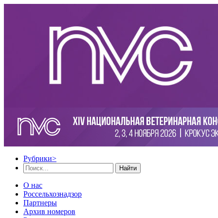
Рубрики
>
Найти
О нас
Россельхознадзор
Партнеры
Архив номеров