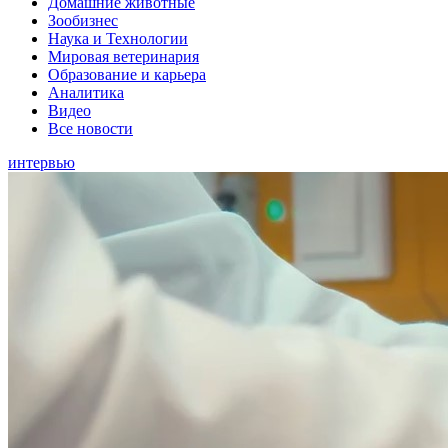
Домашние животные
Зообизнес
Наука и Технологии
Мировая ветеринария
Образование и карьера
Аналитика
Видео
Все новости
интервью