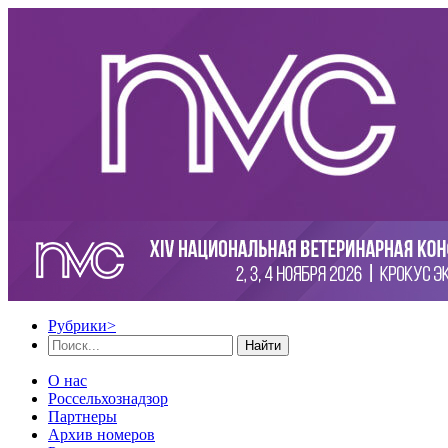
Рубрики
>
Найти
О нас
Россельхознадзор
Партнеры
Архив номеров