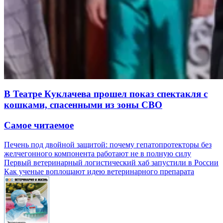
В Театре Куклачева прошел показ спектакля с
кошками, спасенными из зоны СВО
Самое читаемое
Печень под двойной защитой: почему гепатопротекторы без
желчегонного компонента работают не в полную силу
Первый ветеринарный логистический хаб запустили в России
Как ученые воплощают идею ветеринарного препарата