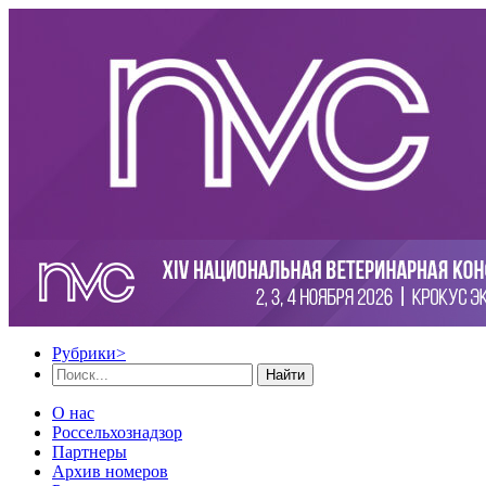
Рубрики
>
Найти
О нас
Россельхознадзор
Партнеры
Архив номеров