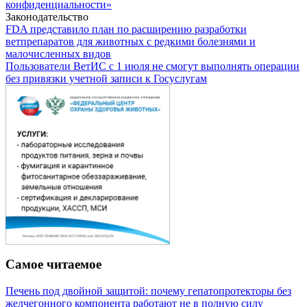
конфиденциальности»
Законодательство
FDA представило план по расширению разработки
ветпрепаратов для животных с редкими болезнями и
малочисленных видов
Пользователи ВетИС с 1 июля не смогут выполнять операции
без привязки учетной записи к Госуслугам
Самое читаемое
Печень под двойной защитой: почему гепатопротекторы без
желчегонного компонента работают не в полную силу