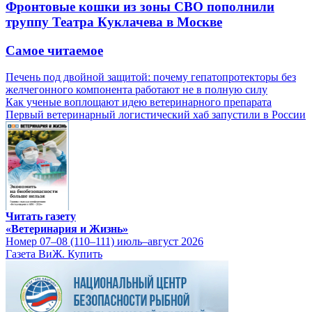
Фронтовые кошки из зоны СВО пополнили
труппу Театра Куклачева в Москве
Самое читаемое
Печень под двойной защитой: почему гепатопротекторы без
желчегонного компонента работают не в полную силу
Как ученые воплощают идею ветеринарного препарата
Первый ветеринарный логистический хаб запустили в России
Читать газету
«Ветеринария и Жизнь»
Номер 07–08 (110–111) июль–август 2026
Газета ВиЖ. Купить