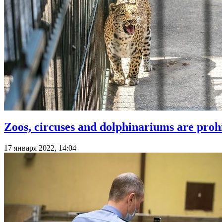
Zoos, circuses and dolphinariums are prohi
17 января 2022, 14:04