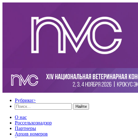
Рубрики
>
Найти
О нас
Россельхознадзор
Партнеры
Архив номеров