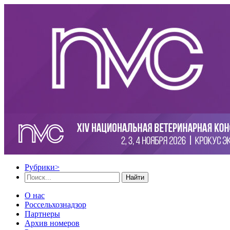
Рубрики
>
Найти
О нас
Россельхознадзор
Партнеры
Архив номеров