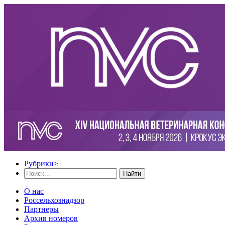
Рубрики
>
Найти
О нас
Россельхознадзор
Партнеры
Архив номеров