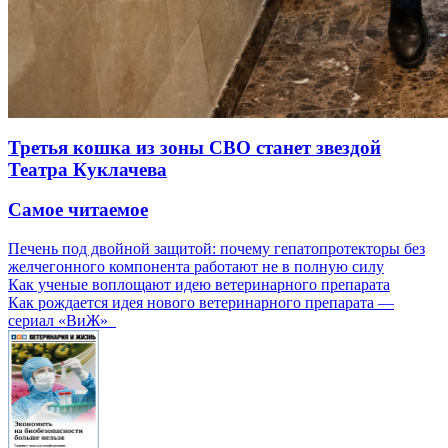
Третья кошка из зоны СВО станет звездой
Театра Куклачева
Самое читаемое
Печень под двойной защитой: почему гепатопротекторы без
желчегонного компонента работают не в полную силу
Как ученые воплощают идею ветеринарного препарата
Как рождается идея нового ветеринарного препарата —
сериал «ВиЖ»