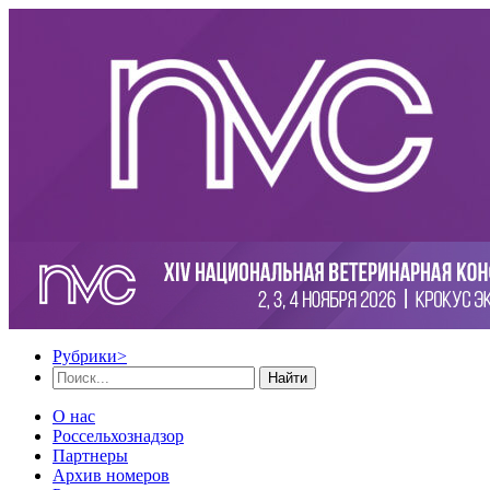
Рубрики
>
Найти
О нас
Россельхознадзор
Партнеры
Архив номеров