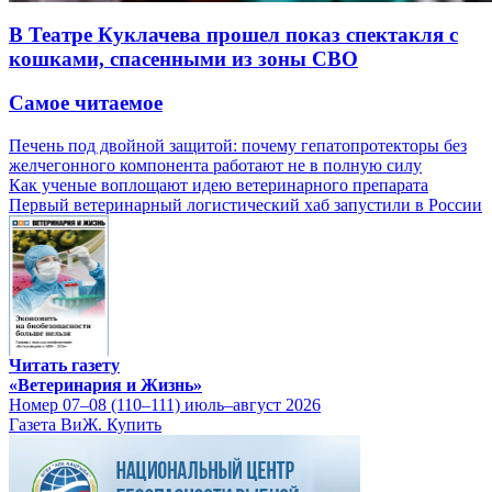
В Театре Куклачева прошел показ спектакля с
кошками, спасенными из зоны СВО
Самое читаемое
Печень под двойной защитой: почему гепатопротекторы без
желчегонного компонента работают не в полную силу
Как ученые воплощают идею ветеринарного препарата
Первый ветеринарный логистический хаб запустили в России
Читать газету
«Ветеринария и Жизнь»
Номер 07–08 (110–111) июль–август 2026
Газета ВиЖ. Купить