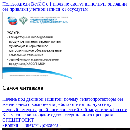
Пользователи ВетИС с 1 июля не смогут выполнять операции
без привязки учетной записи к Госуслугам
Самое читаемое
Печень под двойной защитой: почему гепатопротекторы без
желчегонного компонента работают не в полную силу
Первый ветеринарный логистический хаб запустили в России
Как ученые воплощают идею ветеринарного препарата
СПЕЦПРОЕКТ
«Кошки — звезды Донбасса»