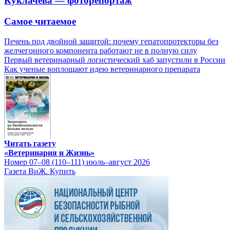
Куклачева — фоторепортаж
Самое читаемое
Печень под двойной защитой: почему гепатопротекторы без
желчегонного компонента работают не в полную силу
Первый ветеринарный логистический хаб запустили в России
Как ученые воплощают идею ветеринарного препарата
Читать газету
«Ветеринария и Жизнь»
Номер 07–08 (110–111) июль–август 2026
Газета ВиЖ. Купить