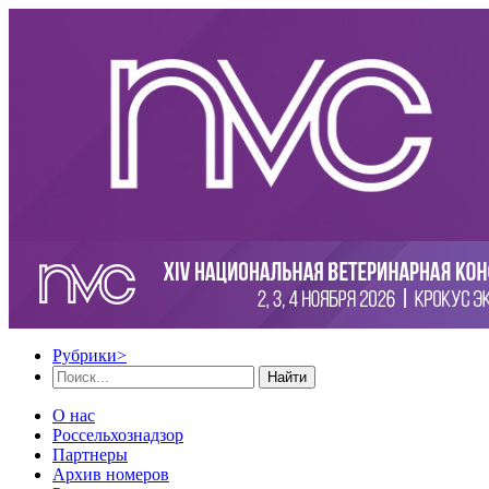
Рубрики
>
Найти
О нас
Россельхознадзор
Партнеры
Архив номеров