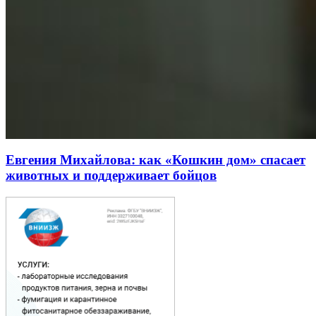
Евгения Михайлова: как «Кошкин дом» спасает
животных и поддерживает бойцов