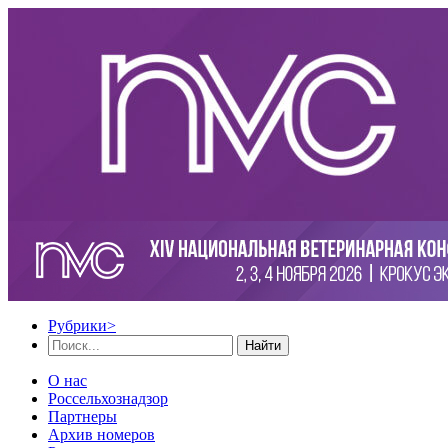
Рубрики
>
Найти
О нас
Россельхознадзор
Партнеры
Архив номеров