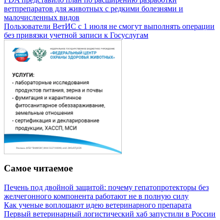
ветпрепаратов для животных с редкими болезнями и
малочисленных видов
Пользователи ВетИС с 1 июля не смогут выполнять операции
без привязки учетной записи к Госуслугам
Самое читаемое
Печень под двойной защитой: почему гепатопротекторы без
желчегонного компонента работают не в полную силу
Как ученые воплощают идею ветеринарного препарата
Первый ветеринарный логистический хаб запустили в России