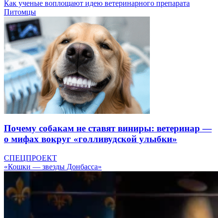
Как ученые воплощают идею ветеринарного препарата
Питомцы
Почему собакам не ставят виниры: ветеринар —
о мифах вокруг «голливудской улыбки»
СПЕЦПРОЕКТ
«Кошки — звезды Донбасса»