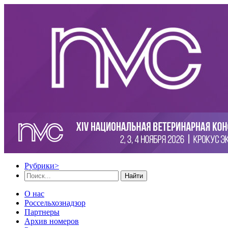
Рубрики
>
Найти
О нас
Россельхознадзор
Партнеры
Архив номеров