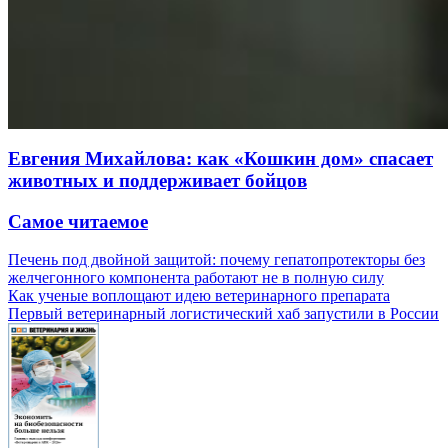
Евгения Михайлова: как «Кошкин дом» спасает
животных и поддерживает бойцов
Самое читаемое
Печень под двойной защитой: почему гепатопротекторы без
желчегонного компонента работают не в полную силу
Как ученые воплощают идею ветеринарного препарата
Первый ветеринарный логистический хаб запустили в России