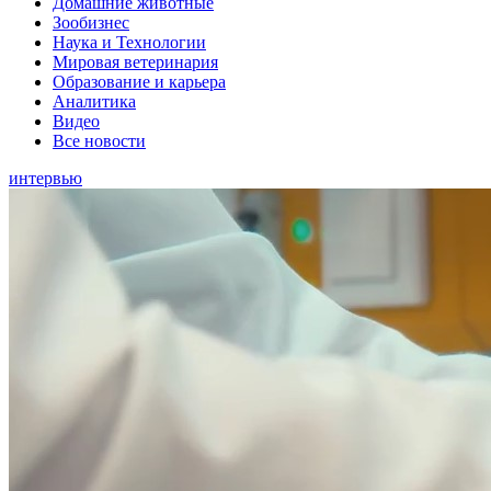
Домашние животные
Зообизнес
Наука и Технологии
Мировая ветеринария
Образование и карьера
Аналитика
Видео
Все новости
интервью