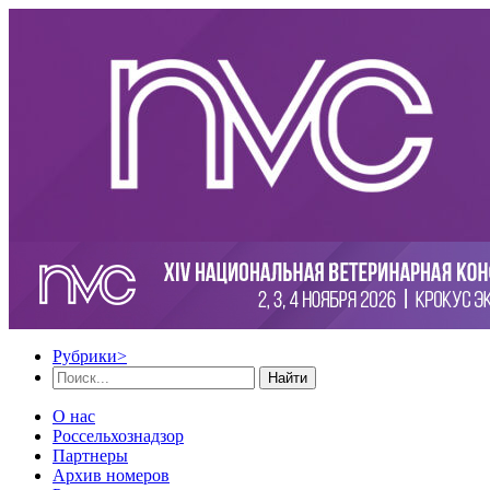
Рубрики
>
Найти
О нас
Россельхознадзор
Партнеры
Архив номеров