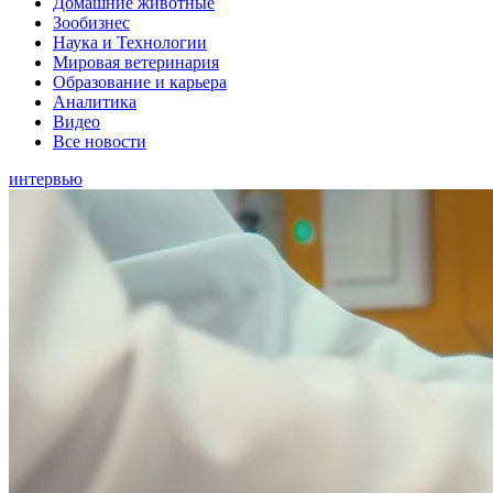
Домашние животные
Зообизнес
Наука и Технологии
Мировая ветеринария
Образование и карьера
Аналитика
Видео
Все новости
интервью