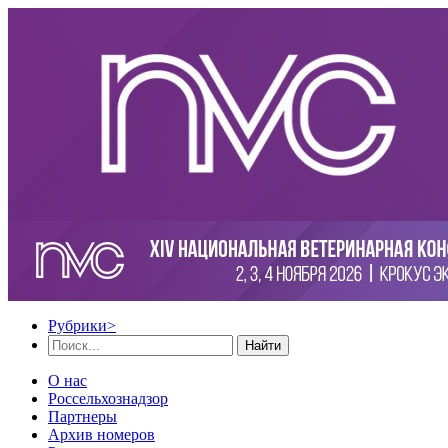
Рубрики
>
Найти
О нас
Россельхознадзор
Партнеры
Архив номеров