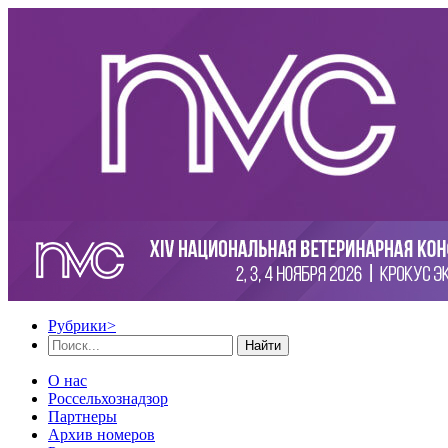
Рубрики
>
Найти
О нас
Россельхознадзор
Партнеры
Архив номеров