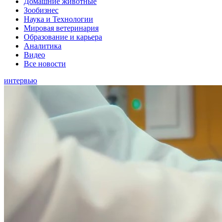
Домашние животные
Зообизнес
Наука и Технологии
Мировая ветеринария
Образование и карьера
Аналитика
Видео
Все новости
интервью