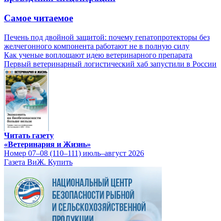
Самое читаемое
Печень под двойной защитой: почему гепатопротекторы без
желчегонного компонента работают не в полную силу
Как ученые воплощают идею ветеринарного препарата
Первый ветеринарный логистический хаб запустили в России
Читать газету
«Ветеринария и Жизнь»
Номер 07–08 (110–111) июль–август 2026
Газета ВиЖ. Купить