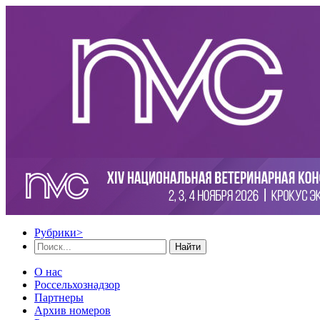
Рубрики
>
Найти
О нас
Россельхознадзор
Партнеры
Архив номеров