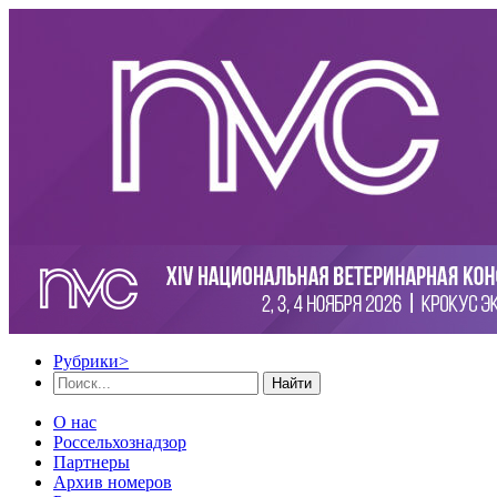
Рубрики
>
Найти
О нас
Россельхознадзор
Партнеры
Архив номеров