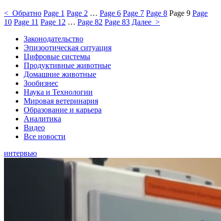
< Обратно
Page
1
Page
2
…
Page
6
Page
7
Page
8
Page
9
Page
10
Page
11
Page
12
…
Page
82
Page
83
Далее >
Законодательство
Эпизоотическая ситуация
Цифровые системы
Продуктивные животные
Домашние животные
Зообизнес
Наука и Технологии
Мировая ветеринария
Образование и карьера
Аналитика
Видео
Все новости
интервью