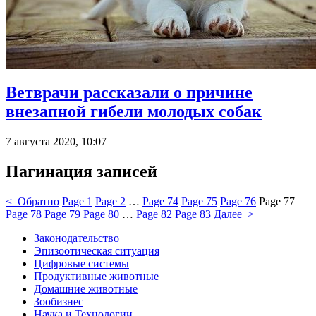
Ветврачи рассказали о причине
внезапной гибели молодых собак
7 августа 2020, 10:07
Пагинация записей
< Обратно
Page
1
Page
2
…
Page
74
Page
75
Page
76
Page
77
Page
78
Page
79
Page
80
…
Page
82
Page
83
Далее >
Законодательство
Эпизоотическая ситуация
Цифровые системы
Продуктивные животные
Домашние животные
Зообизнес
Наука и Технологии