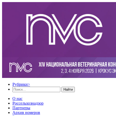
Рубрики
>
Найти
О нас
Россельхознадзор
Партнеры
Архив номеров