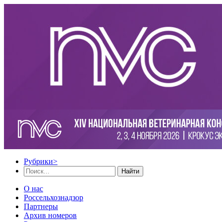
Рубрики
>
Найти
О нас
Россельхознадзор
Партнеры
Архив номеров