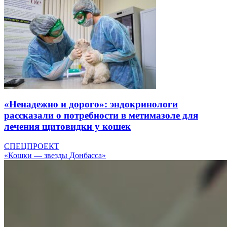
«Ненадежно и дорого»: эндокринологи
рассказали о потребности в метимазоле для
лечения щитовидки у кошек
СПЕЦПРОЕКТ
«Кошки — звезды Донбасса»