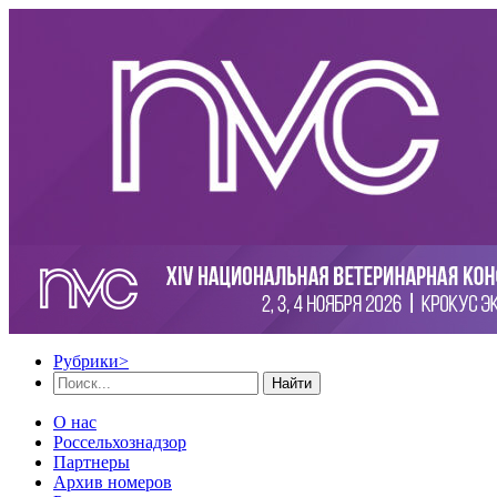
Рубрики
>
Найти
О нас
Россельхознадзор
Партнеры
Архив номеров