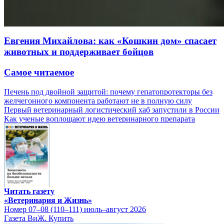
Евгения Михайлова: как «Кошкин дом» спасает
животных и поддерживает бойцов
Самое читаемое
Печень под двойной защитой: почему гепатопротекторы без
желчегонного компонента работают не в полную силу
Первый ветеринарный логистический хаб запустили в России
Как ученые воплощают идею ветеринарного препарата
Читать газету
«Ветеринария и Жизнь»
Номер 07–08 (110–111) июль–август 2026
Газета ВиЖ. Купить