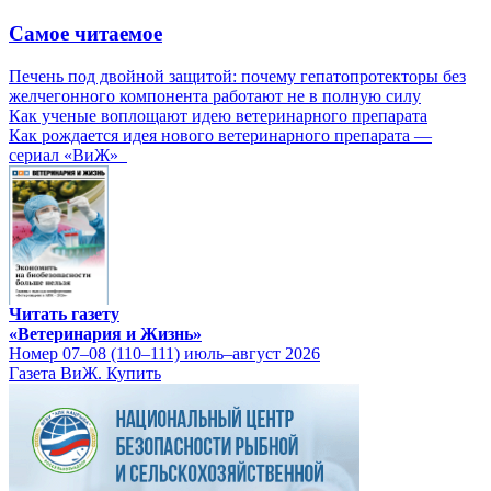
Самое читаемое
Печень под двойной защитой: почему гепатопротекторы без
желчегонного компонента работают не в полную силу
Как ученые воплощают идею ветеринарного препарата
Как рождается идея нового ветеринарного препарата —
сериал «ВиЖ»
Читать газету
«Ветеринария и Жизнь»
Номер 07–08 (110–111) июль–август 2026
Газета ВиЖ. Купить