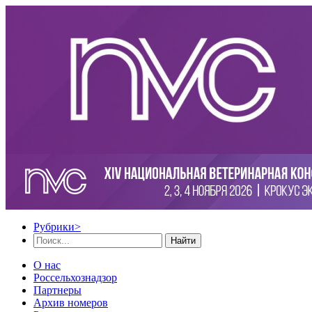
Рубрики
>
Найти
О нас
Россельхознадзор
Партнеры
Архив номеров