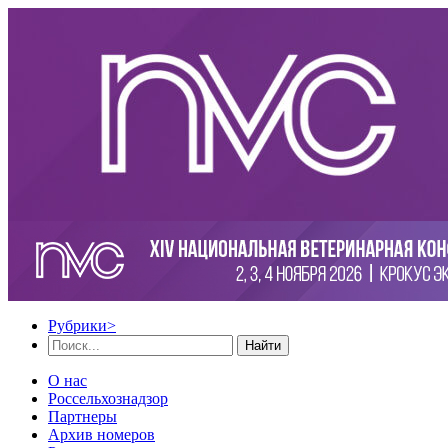
Рубрики
>
Найти
О нас
Россельхознадзор
Партнеры
Архив номеров