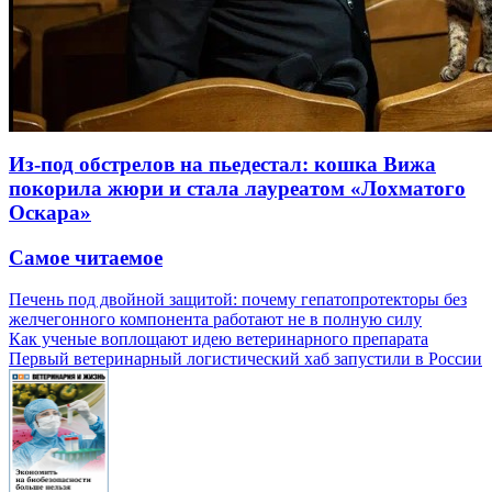
Из-под обстрелов на пьедестал: кошка Вижа
покорила жюри и стала лауреатом «Лохматого
Оскара»
Самое читаемое
Печень под двойной защитой: почему гепатопротекторы без
желчегонного компонента работают не в полную силу
Как ученые воплощают идею ветеринарного препарата
Первый ветеринарный логистический хаб запустили в России