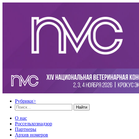
Рубрики
>
Найти
О нас
Россельхознадзор
Партнеры
Архив номеров