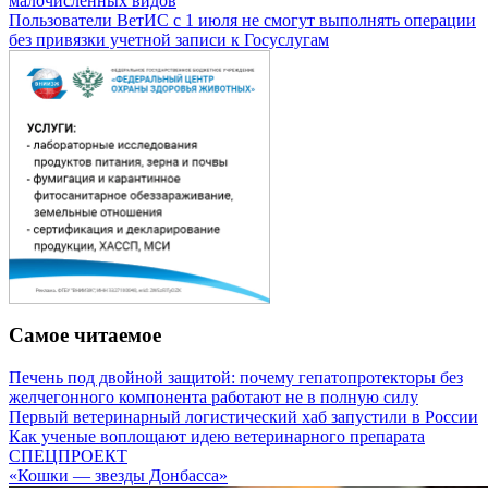
малочисленных видов
Пользователи ВетИС с 1 июля не смогут выполнять операции
без привязки учетной записи к Госуслугам
Самое читаемое
Печень под двойной защитой: почему гепатопротекторы без
желчегонного компонента работают не в полную силу
Первый ветеринарный логистический хаб запустили в России
Как ученые воплощают идею ветеринарного препарата
СПЕЦПРОЕКТ
«Кошки — звезды Донбасса»