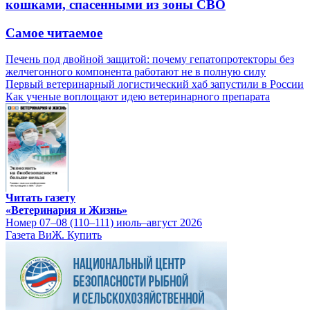
кошками, спасенными из зоны СВО
Самое читаемое
Печень под двойной защитой: почему гепатопротекторы без
желчегонного компонента работают не в полную силу
Первый ветеринарный логистический хаб запустили в России
Как ученые воплощают идею ветеринарного препарата
Читать газету
«Ветеринария и Жизнь»
Номер 07–08 (110–111) июль–август 2026
Газета ВиЖ. Купить