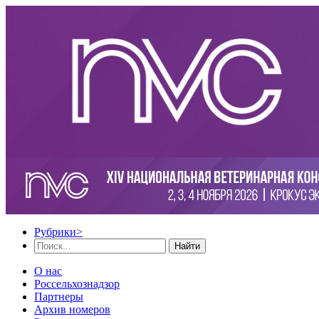
Рубрики
>
Найти
О нас
Россельхознадзор
Партнеры
Архив номеров