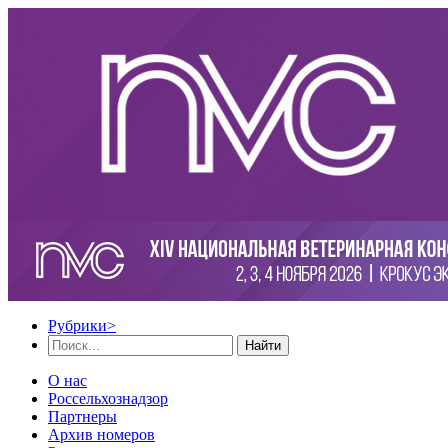
Рубрики
>
Найти
О нас
Россельхознадзор
Партнеры
Архив номеров