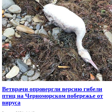
Ветврачи опровергли версию гибели
птиц на Черноморском побережье от
вируса