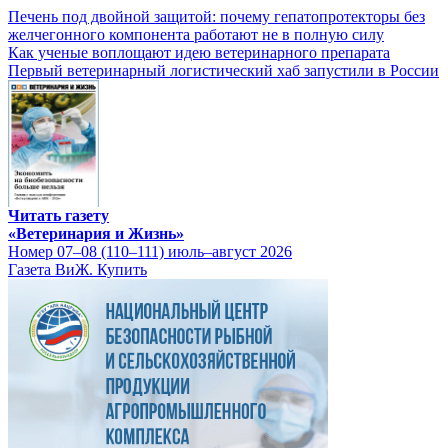
Печень под двойной защитой: почему гепатопротекторы без
желчегонного компонента работают не в полную силу
Как ученые воплощают идею ветеринарного препарата
Первый ветеринарный логистический хаб запустили в России
Читать газету
«Ветеринария и Жизнь»
Номер 07–08 (110–111) июль–август 2026
Газета ВиЖ. Купить