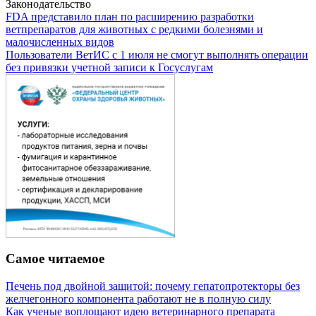
Законодательство
FDA представило план по расширению разработки
ветпрепаратов для животных с редкими болезнями и
малочисленных видов
Пользователи ВетИС с 1 июля не смогут выполнять операции
без привязки учетной записи к Госуслугам
Самое читаемое
Печень под двойной защитой: почему гепатопротекторы без
желчегонного компонента работают не в полную силу
Как ученые воплощают идею ветеринарного препарата