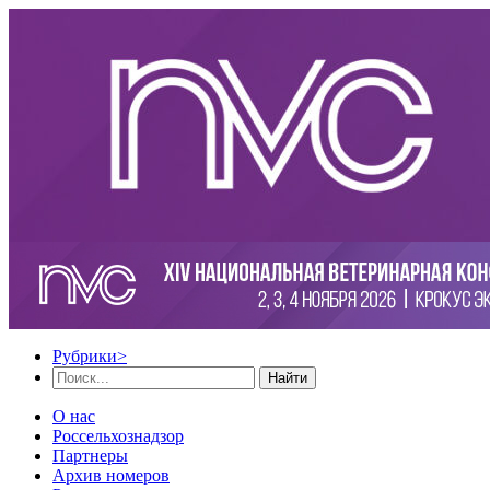
Рубрики
>
Найти
О нас
Россельхознадзор
Партнеры
Архив номеров