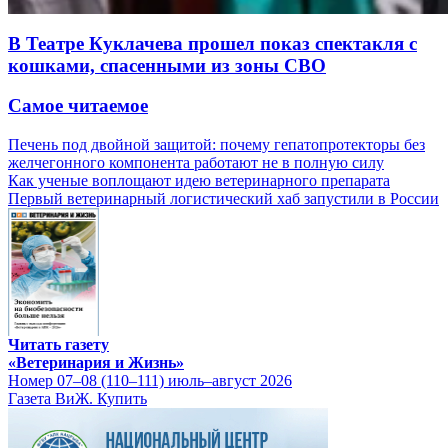
В Театре Куклачева прошел показ спектакля с
кошками, спасенными из зоны СВО
Самое читаемое
Печень под двойной защитой: почему гепатопротекторы без
желчегонного компонента работают не в полную силу
Как ученые воплощают идею ветеринарного препарата
Первый ветеринарный логистический хаб запустили в России
Читать газету
«Ветеринария и Жизнь»
Номер 07–08 (110–111) июль–август 2026
Газета ВиЖ. Купить