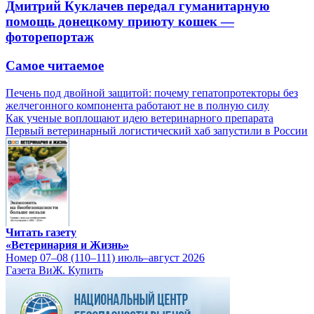
Дмитрий Куклачев передал гуманитарную
помощь донецкому приюту кошек —
фоторепортаж
Самое читаемое
Печень под двойной защитой: почему гепатопротекторы без
желчегонного компонента работают не в полную силу
Как ученые воплощают идею ветеринарного препарата
Первый ветеринарный логистический хаб запустили в России
Читать газету
«Ветеринария и Жизнь»
Номер 07–08 (110–111) июль–август 2026
Газета ВиЖ. Купить