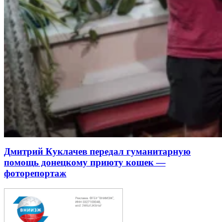
Дмитрий Куклачев передал гуманитарную
помощь донецкому приюту кошек —
фоторепортаж