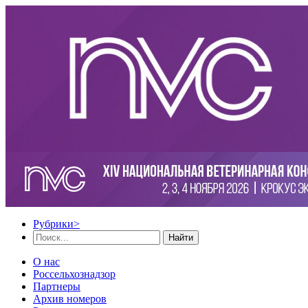
Рубрики
>
Найти
О нас
Россельхознадзор
Партнеры
Архив номеров