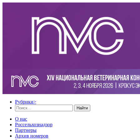
Рубрики
>
Найти
О нас
Россельхознадзор
Партнеры
Архив номеров