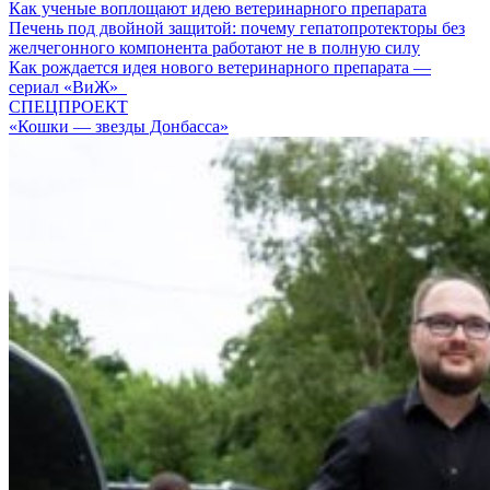
Как ученые воплощают идею ветеринарного препарата
Печень под двойной защитой: почему гепатопротекторы без
желчегонного компонента работают не в полную силу
Как рождается идея нового ветеринарного препарата —
сериал «ВиЖ»
СПЕЦПРОЕКТ
«Кошки — звезды Донбасса»