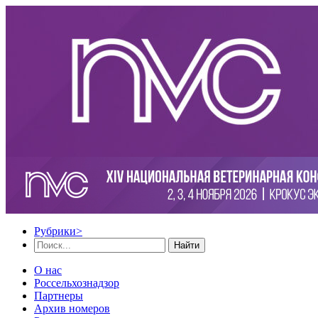
Рубрики
>
Найти
О нас
Россельхознадзор
Партнеры
Архив номеров