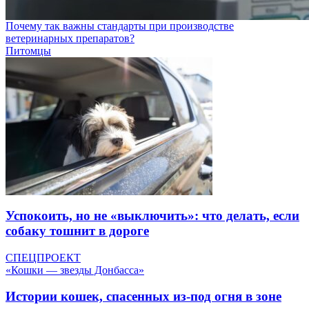
Почему так важны стандарты при производстве
ветеринарных препаратов?
Питомцы
Успокоить, но не «выключить»: что делать, если
собаку тошнит в дороге
СПЕЦПРОЕКТ
«Кошки — звезды Донбасса»
Истории кошек, спасенных из-под огня в зоне