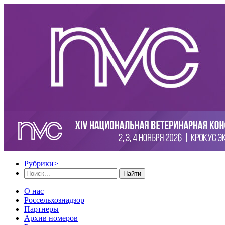
Рубрики
>
Найти
О нас
Россельхознадзор
Партнеры
Архив номеров