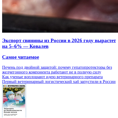
Экспорт свинины из России в 2026 году вырастет
на 5–6% — Ковалев
Самое читаемое
Печень под двойной защитой: почему гепатопротекторы без
желчегонного компонента работают не в полную силу
Как ученые воплощают идею ветеринарного препарата
Первый ветеринарный логистический хаб запустили в России