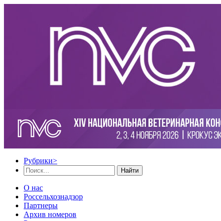
Рубрики
>
Найти
О нас
Россельхознадзор
Партнеры
Архив номеров