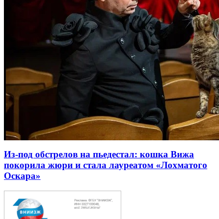
Из-под обстрелов на пьедестал: кошка Вижа
покорила жюри и стала лауреатом «Лохматого
Оскара»