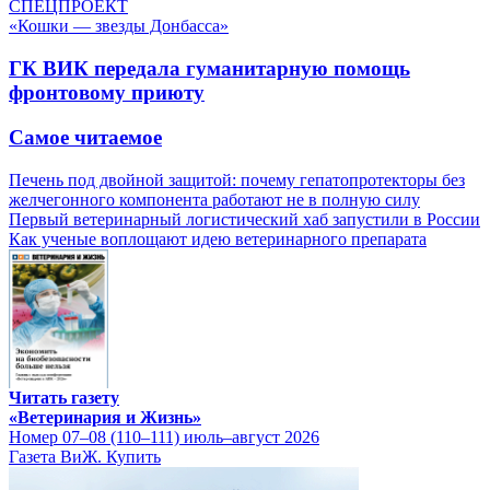
СПЕЦПРОЕКТ
«Кошки — звезды Донбасса»
ГК ВИК передала гуманитарную помощь
фронтовому приюту
Самое читаемое
Печень под двойной защитой: почему гепатопротекторы без
желчегонного компонента работают не в полную силу
Первый ветеринарный логистический хаб запустили в России
Как ученые воплощают идею ветеринарного препарата
Читать газету
«Ветеринария и Жизнь»
Номер 07–08 (110–111) июль–август 2026
Газета ВиЖ. Купить