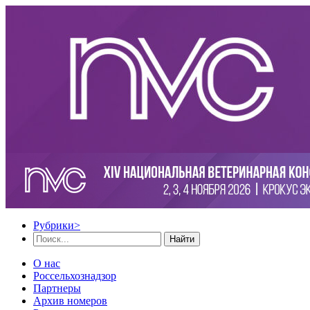
Рубрики
>
Найти
О нас
Россельхознадзор
Партнеры
Архив номеров