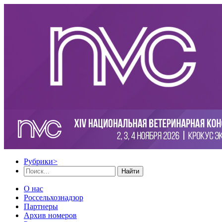
Рубрики
>
Найти
О нас
Россельхознадзор
Партнеры
Архив номеров