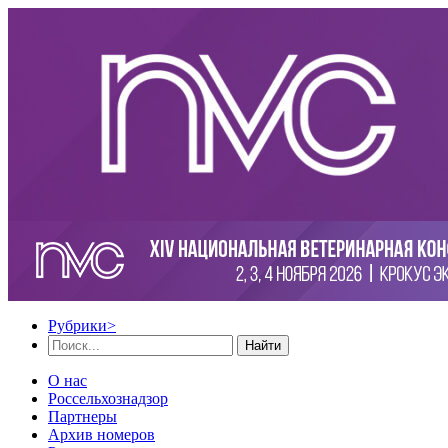
Рубрики
>
Найти
О нас
Россельхознадзор
Партнеры
Архив номеров