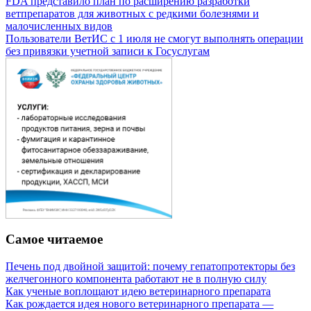
FDA представило план по расширению разработки
ветпрепаратов для животных с редкими болезнями и
малочисленных видов
Пользователи ВетИС с 1 июля не смогут выполнять операции
без привязки учетной записи к Госуслугам
Самое читаемое
Печень под двойной защитой: почему гепатопротекторы без
желчегонного компонента работают не в полную силу
Как ученые воплощают идею ветеринарного препарата
Как рождается идея нового ветеринарного препарата —