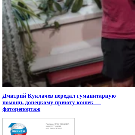
Дмитрий Куклачев передал гуманитарную
помощь донецкому приюту кошек —
фоторепортаж