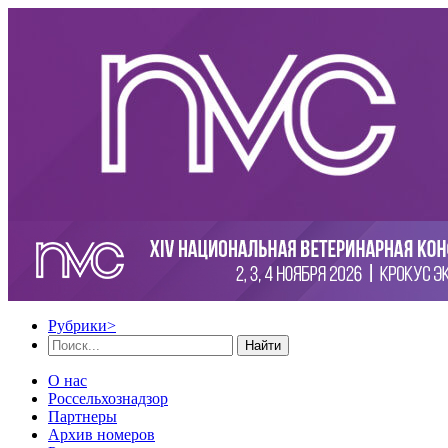
Рубрики
>
Найти
О нас
Россельхознадзор
Партнеры
Архив номеров