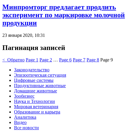
Минпромторг предлагает продлить
эксперимент по маркировке молочной
продукции
23 января 2020, 10:31
Пагинация записей
< Обратно
Page
1
Page
2
…
Page
6
Page
7
Page
8
Page
9
Законодательство
Эпизоотическая ситуация
Цифровые системы
Продуктивные животные
Домашние животные
Зообизнес
Наука и Технологии
Мировая ветеринария
Образование и карьера
Аналитика
Видео
Все новости