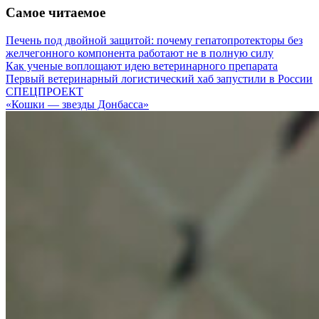
Самое читаемое
Печень под двойной защитой: почему гепатопротекторы без
желчегонного компонента работают не в полную силу
Как ученые воплощают идею ветеринарного препарата
Первый ветеринарный логистический хаб запустили в России
СПЕЦПРОЕКТ
«Кошки — звезды Донбасса»