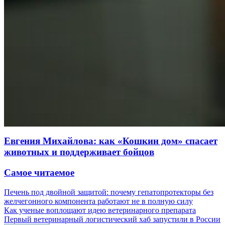
Евгения Михайлова: как «Кошкин дом» спасает
животных и поддерживает бойцов
Самое читаемое
Печень под двойной защитой: почему гепатопротекторы без
желчегонного компонента работают не в полную силу
Как ученые воплощают идею ветеринарного препарата
Первый ветеринарный логистический хаб запустили в России