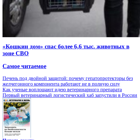
«Кошкин дом» спас более 6,6 тыс. животных в
зоне СВО
Самое читаемое
Печень под двойной защитой: почему гепатопротекторы без
желчегонного компонента работают не в полную силу
Как ученые воплощают идею ветеринарного препарата
Первый ветеринарный логистический хаб запустили в России