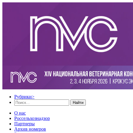
Рубрики
>
Найти
О нас
Россельхознадзор
Партнеры
Архив номеров