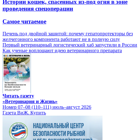
Истории кошек, спасенных из-под огня в зоне
проведения спецоперации
Самое читаемое
Печень под двойной защитой: почему гепатопротекторы без
желчегонного компонента работают не в полную силу
Первый ветеринарный логистический хаб запустили в России
Как ученые воплощают идею ветеринарного препарата
Читать газету
«Ветеринария и Жизнь»
Номер 07–08 (110–111) июль–август 2026
Газета ВиЖ. Купить