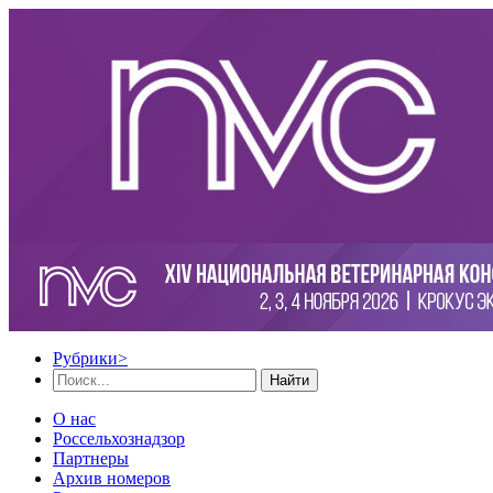
Рубрики
>
Найти
О нас
Россельхознадзор
Партнеры
Архив номеров