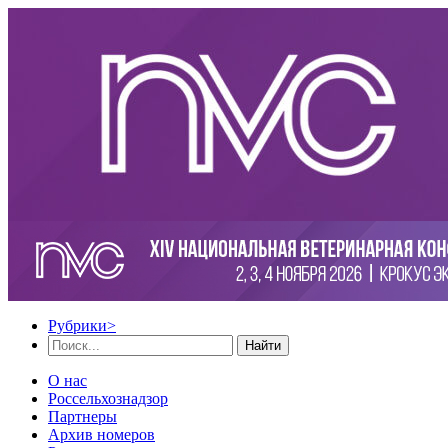
Рубрики
>
Найти
О нас
Россельхознадзор
Партнеры
Архив номеров