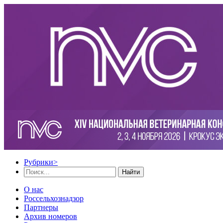
Рубрики
>
Найти
О нас
Россельхознадзор
Партнеры
Архив номеров