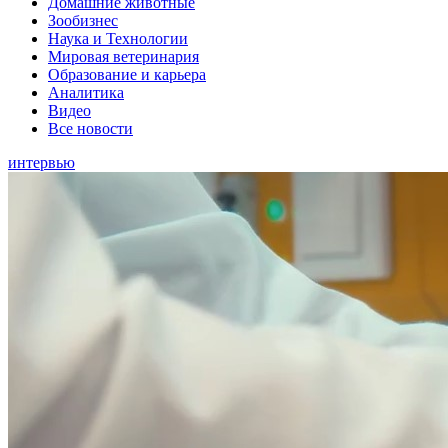
Домашние животные
Зообизнес
Наука и Технологии
Мировая ветеринария
Образование и карьера
Аналитика
Видео
Все новости
интервью