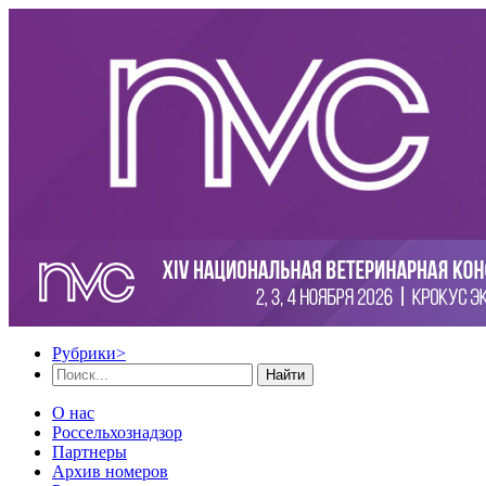
Рубрики
>
Найти
О нас
Россельхознадзор
Партнеры
Архив номеров