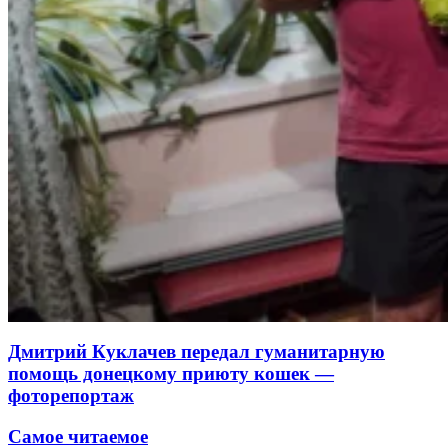
Дмитрий Куклачев передал гуманитарную
помощь донецкому приюту кошек —
фоторепортаж
Самое читаемое