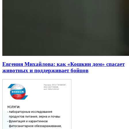
Евгения Михайлова: как «Кошкин дом» спасает
животных и поддерживает бойцов