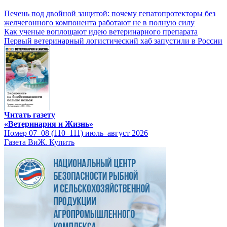
Печень под двойной защитой: почему гепатопротекторы без
желчегонного компонента работают не в полную силу
Как ученые воплощают идею ветеринарного препарата
Первый ветеринарный логистический хаб запустили в России
Читать газету
«Ветеринария и Жизнь»
Номер 07–08 (110–111) июль–август 2026
Газета ВиЖ. Купить