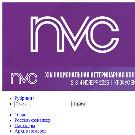
Рубрики
>
Найти
О нас
Россельхознадзор
Партнеры
Архив номеров