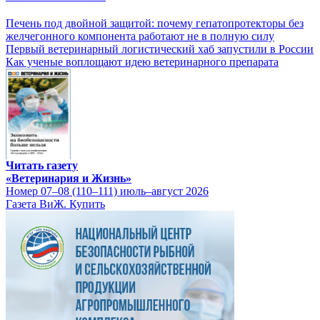
Печень под двойной защитой: почему гепатопротекторы без
желчегонного компонента работают не в полную силу
Первый ветеринарный логистический хаб запустили в России
Как ученые воплощают идею ветеринарного препарата
Читать газету
«Ветеринария и Жизнь»
Номер 07–08 (110–111) июль–август 2026
Газета ВиЖ. Купить