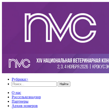
Рубрики
>
Найти
О нас
Россельхознадзор
Партнеры
Архив номеров