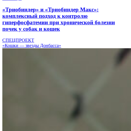
«Триобиндер» и «Триобиндер Макс»:
комплексный подход к контролю
гиперфосфатемии при хронической болезни
почек у собак и кошек
СПЕЦПРОЕКТ
«Кошки — звезды Донбасса»