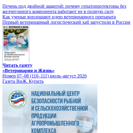
Печень под двойной защитой: почему гепатопротекторы без
желчегонного компонента работают не в полную силу
Как ученые воплощают идею ветеринарного препарата
Первый ветеринарный логистический хаб запустили в России
Читать газету
«Ветеринария и Жизнь»
Номер 07–08 (110–111) июль–август 2026
Газета ВиЖ. Купить