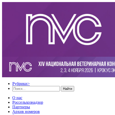
Рубрики
>
Найти
О нас
Россельхознадзор
Партнеры
Архив номеров