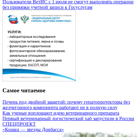
Пользователи ВетИС с 1 июля не смогут выполнять операции
без привязки учетной записи к Госуслугам
Самое читаемое
Печень под двойной защитой: почему гепатопротекторы без
желчегонного компонента работают не в полную силу
Как ученые воплощают идею ветеринарного препарата
Первый ветеринарный логистический хаб запустили в России
СПЕЦПРОЕКТ
«Кошки — звезды Донбасса»