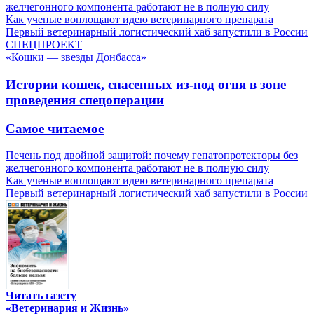
желчегонного компонента работают не в полную силу
Как ученые воплощают идею ветеринарного препарата
Первый ветеринарный логистический хаб запустили в России
СПЕЦПРОЕКТ
«Кошки — звезды Донбасса»
Истории кошек, спасенных из-под огня в зоне
проведения спецоперации
Самое читаемое
Печень под двойной защитой: почему гепатопротекторы без
желчегонного компонента работают не в полную силу
Как ученые воплощают идею ветеринарного препарата
Первый ветеринарный логистический хаб запустили в России
Читать газету
«Ветеринария и Жизнь»