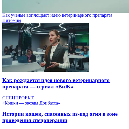
Как ученые воплощают идею ветеринарного препарата
Питомцы
Как рождается идея нового ветеринарного
препарата — сериал «ВиЖ»
СПЕЦПРОЕКТ
«Кошки — звезды Донбасса»
Истории кошек, спасенных из-под огня в зоне
проведения спецоперации