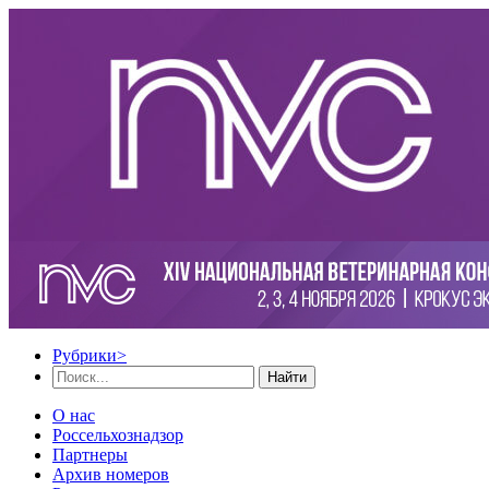
Рубрики
>
Найти
О нас
Россельхознадзор
Партнеры
Архив номеров