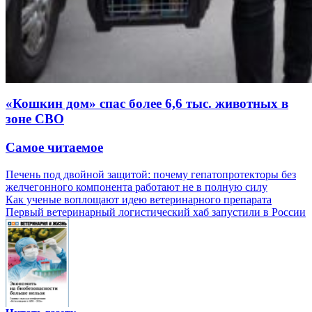
«Кошкин дом» спас более 6,6 тыс. животных в
зоне СВО
Самое читаемое
Печень под двойной защитой: почему гепатопротекторы без
желчегонного компонента работают не в полную силу
Как ученые воплощают идею ветеринарного препарата
Первый ветеринарный логистический хаб запустили в России