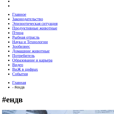
Главное
Законодательство
Эпизоотическая ситуация
Продуктивные животные
Птица
Рыбная отрасль
Наука и Технологии
Зообизнес
Домашние животные
Потребитель
Образование и карьера
Видео
ВиЖ в цифрах
События
Главная
- #ендв
#ендв