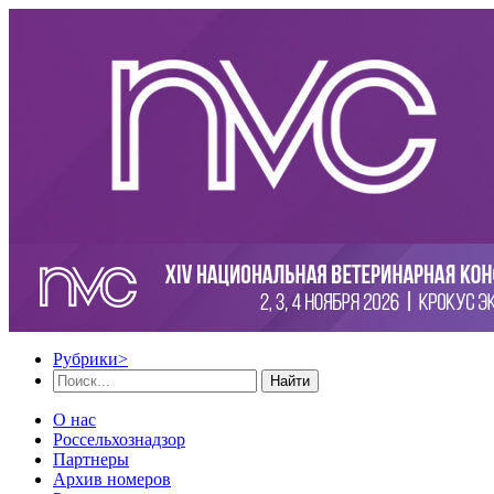
Рубрики
>
Найти
О нас
Россельхознадзор
Партнеры
Архив номеров