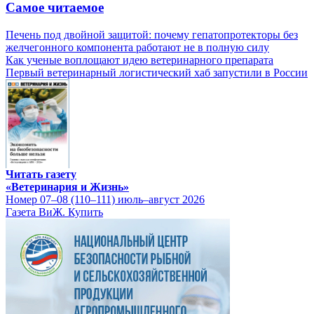
Самое читаемое
Печень под двойной защитой: почему гепатопротекторы без
желчегонного компонента работают не в полную силу
Как ученые воплощают идею ветеринарного препарата
Первый ветеринарный логистический хаб запустили в России
Читать газету
«Ветеринария и Жизнь»
Номер 07–08 (110–111) июль–август 2026
Газета ВиЖ. Купить