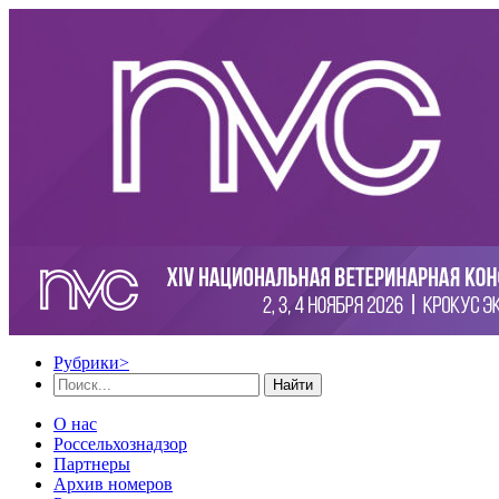
Рубрики
>
Найти
О нас
Россельхознадзор
Партнеры
Архив номеров