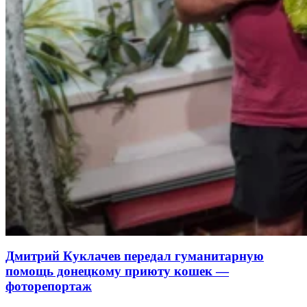
Дмитрий Куклачев передал гуманитарную
помощь донецкому приюту кошек —
фоторепортаж