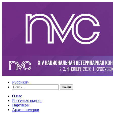
Рубрики
>
Найти
О нас
Россельхознадзор
Партнеры
Архив номеров