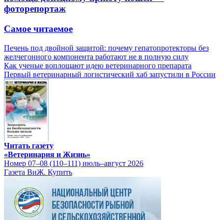
фоторепортаж
Самое читаемое
Печень под двойной защитой: почему гепатопротекторы без
желчегонного компонента работают не в полную силу
Как ученые воплощают идею ветеринарного препарата
Первый ветеринарный логистический хаб запустили в России
Читать газету
«Ветеринария и Жизнь»
Номер 07–08 (110–111) июль–август 2026
Газета ВиЖ. Купить