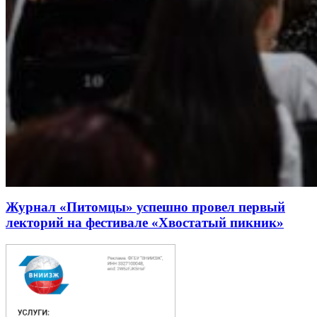
Журнал «Питомцы» успешно провел первый
лекторий на фестивале «Хвостатый пикник»