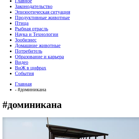
Главное
Законодательство
Эпизоотическая ситуация
Продуктивные животные
Птица
Рыбная отрасль
Наука и Технологии
Зообизнес
Домашние животные
Потребитель
Образование и карьера
Видео
ВиЖ в цифрах
События
Главная
- #доминикана
#доминикана