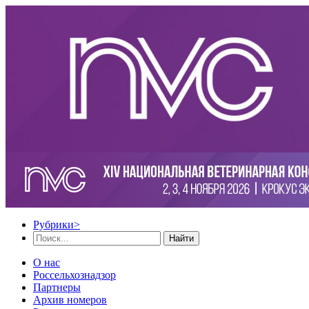
Рубрики
>
Найти
О нас
Россельхознадзор
Партнеры
Архив номеров